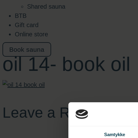
Shared sauna
BTB
Gift card
Online store
Book sauna
oil 14- book oil
Leave a Reply
Samtykke