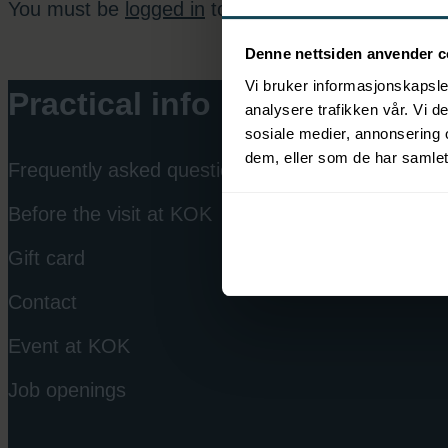
You must be
logged in
to post a comment.
Denne nettsiden anvender c
Vi bruker informasjonskapsler
Practical info
analysere trafikken vår. Vi 
sosiale medier, annonsering 
dem, eller som de har samlet
Frequently asked questions
Before the visit at KOK
Gift card
Contact
Event at KOK
Job openings