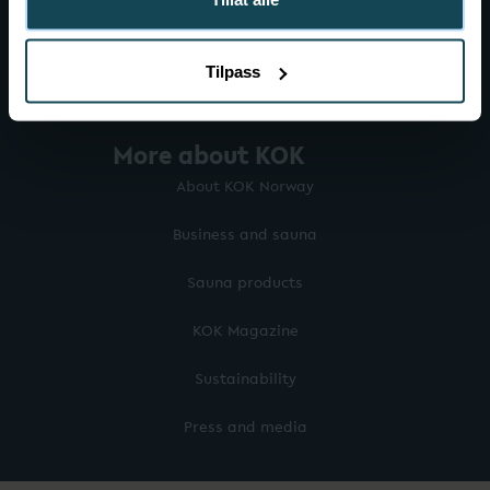
Tilpass
More about KOK
About KOK Norway
Business and sauna
Sauna products
KOK Magazine
Sustainability
Press and media