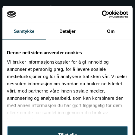
Before the visit at KOK
Gift card
Samtykke
Detaljer
Om
Contact
Event at KOK
Denne nettsiden anvender cookies
Job openings
Vi bruker informasjonskapsler for å gi innhold og
annonser et personlig preg, for å levere sosiale
mediefunksjoner og for å analysere trafikken vår. Vi deler
dessuten informasjon om hvordan du bruker nettstedet
vårt, med partnerne våre innen sosiale medier,
annonsering og analysearbeid, som kan kombinere den
med annen informasjon du har gjort tilgjengelig for dem,
eller som de har samlet inn gjennom din bruk av
tjenestene deres.
Tillat alle