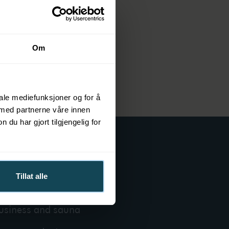
Om
iale mediefunksjoner og for å
 med partnerne våre innen
u har gjort tilgjengelig for
More about KOK
Tillat alle
bout KOK Norway
usiness and sauna