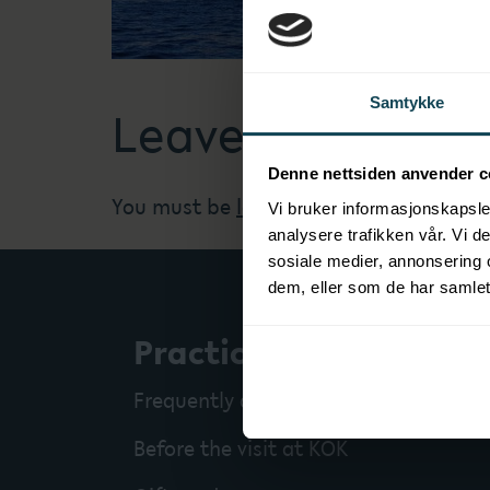
Samtykke
Leave a Reply
Denne nettsiden anvender c
You must be
logged in
to post a comme
Vi bruker informasjonskapsler
analysere trafikken vår. Vi 
sosiale medier, annonsering 
dem, eller som de har samlet
Practical info
Frequently asked questions
Before the visit at KOK