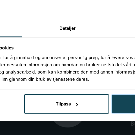
Detaljer
ookies
nt.
 for å gi innhold og annonser et personlig preg, for å levere sos
deler dessuten informasjon om hvordan du bruker nettstedet vårt,
og analysearbeid, som kan kombinere den med annen informasjon d
 inn gjennom din bruk av tjenestene deres.
Tilpass
A
B