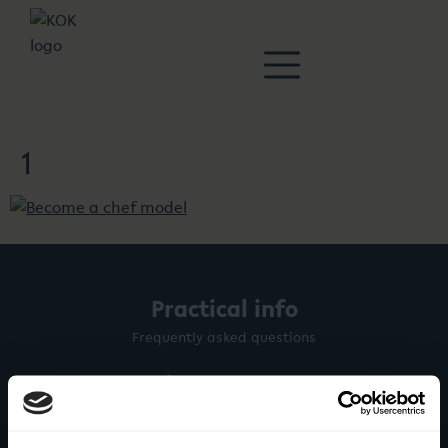
1
Practical info
Frequently asked questions
Before the visit at KOK
Gift card