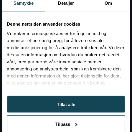
Samtykke
Detaljer
Om
Contact
Event at KOK
Denne nettsiden anvender cookies
Job openings
Vi bruker informasjonskapsler for å gi innhold og
annonser et personlig preg, for å levere sosiale
mediefunksjoner og for å analysere trafikken vår. Vi deler
dessuten informasjon om hvordan du bruker nettstedet
vårt, med partnerne våre innen sosiale medier,
annonsering og analysearbeid, som kan kombinere den
med annen informasjon du har gjort tilgjengelig for dem,
eller som de har samlet inn gjennom din bruk av
tjenestene deres.
Tillat alle
More about KOK
Tilpass
About KOK Norway