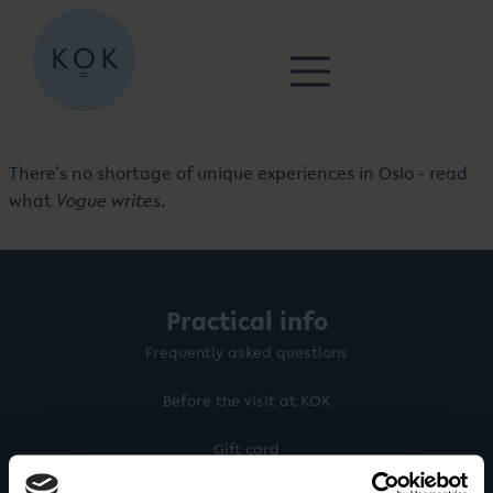
There's no shortage of unique experiences in Oslo - read
what
Vogue writes
.
Practical info
Frequently asked questions
Before the visit at KOK
Gift card