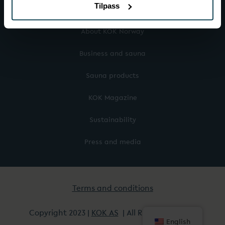
Tilpass
More about KOK
About KOK Norway
Business and sauna
Sauna products
KOK Magazine
Sustainability
Press and media
Terms and conditions
Copyright 2023 |
KOK AS
| All Rights Reserved
English