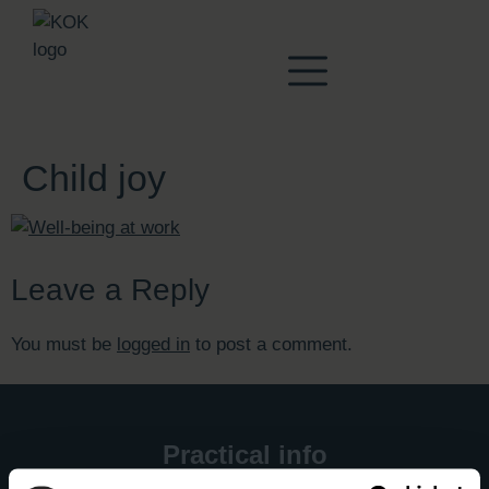
Child joy
Leave a Reply
You must be
logged in
to post a comment.
Practical info
Frequently asked questions