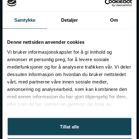
Before the visit at KOK
Samtykke
Detaljer
Om
Gift card
Contact
Denne nettsiden anvender cookies
Vi bruker informasjonskapsler for å gi innhold og
Event at KOK
annonser et personlig preg, for å levere sosiale
mediefunksjoner og for å analysere trafikken vår. Vi deler
Job openings
dessuten informasjon om hvordan du bruker nettstedet
vårt, med partnerne våre innen sosiale medier,
annonsering og analysearbeid, som kan kombinere den
med annen informasjon du har gjort tilgjengelig for dem,
eller som de har samlet inn gjennom din bruk av
tjenestene deres.
Tillat alle