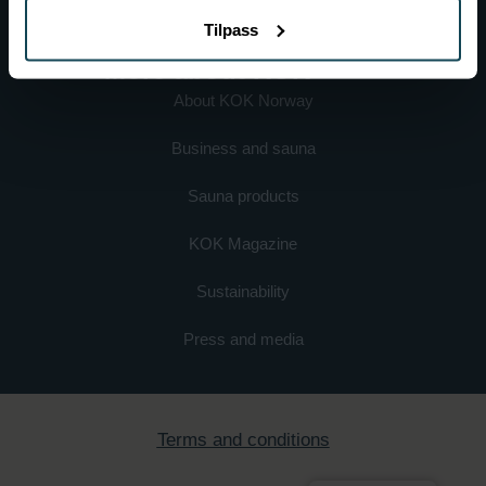
Tilpass
More about KOK
About KOK Norway
Business and sauna
Sauna products
KOK Magazine
Sustainability
Press and media
Terms and conditions