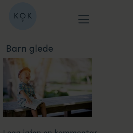
Barn glede
Legg igjen en kommentar