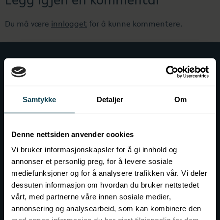
Du må være
innlogget
for å kunne kommentere.
Praktisk info
Ofte stilte spørsmål
Samtykke
Detaljer
Om
Før besøket på KOK
Gavekort
Denne nettsiden anvender cookies
Vi bruker informasjonskapsler for å gi innhold og
Kontakt
annonser et personlig preg, for å levere sosiale
mediefunksjoner og for å analysere trafikken vår. Vi deler
Event hos KOK
dessuten informasjon om hvordan du bruker nettstedet
Ledig stilling
vårt, med partnerne våre innen sosiale medier,
annonsering og analysearbeid, som kan kombinere den