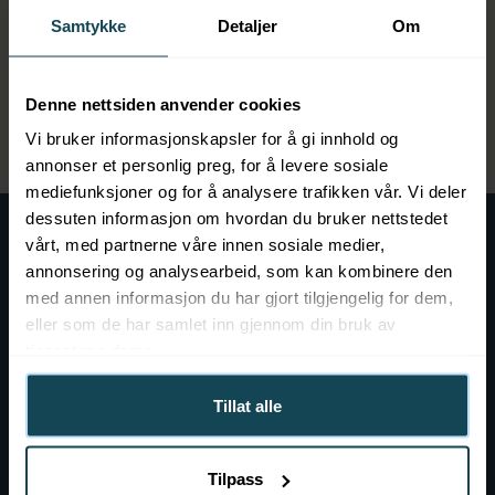
Samtykke
Detaljer
Om
Denne nettsiden anvender cookies
Vi bruker informasjonskapsler for å gi innhold og
annonser et personlig preg, for å levere sosiale
mediefunksjoner og for å analysere trafikken vår. Vi deler
dessuten informasjon om hvordan du bruker nettstedet
vårt, med partnerne våre innen sosiale medier,
Practical info
annonsering og analysearbeid, som kan kombinere den
Frequently asked questions
med annen informasjon du har gjort tilgjengelig for dem,
eller som de har samlet inn gjennom din bruk av
Before the visit at KOK
tjenestene deres.
Gift card
Tillat alle
Contact
Tilpass
Event at KOK