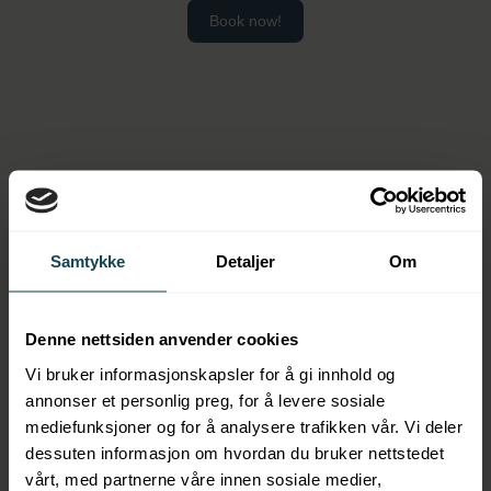
Book now!
Didn't find what you were looking
Samtykke
Detaljer
Om
for?
Denne nettsiden anvender cookies
Search
Vi bruker informasjonskapsler for å gi innhold og
Search
annonser et personlig preg, for å levere sosiale
for:
mediefunksjoner og for å analysere trafikken vår. Vi deler
dessuten informasjon om hvordan du bruker nettstedet
vårt, med partnerne våre innen sosiale medier,