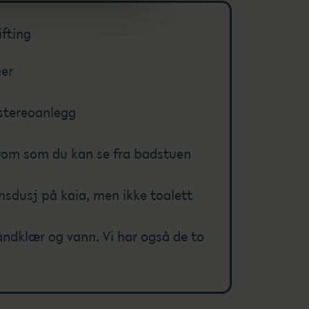
ifting
ner
 stereoanlegg
rom som du kan se fra badstuen
nnsdusj på kaia, men ikke toalett
ndklær og vann. Vi har også de to
.