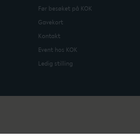
Før besøket på KOK
Gavekort
Kontakt
Event hos KOK
Ledig stilling