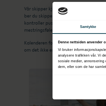
Vår skipper kjører dere ut på fjorden, og
ber du skipperen stoppe badstue båten s
kontroller pusten og senk skuldrene. D
Samtykke
mestringsfølelse og pur glede.
Kalenderen for hver plass er separat, de
Denne nettsiden anvender c
om det ikke er det på
Langkaia
.
Vi bruker informasjonskapsler
analysere trafikken vår. Vi 
sosiale medier, annonsering 
dem, eller som de har samlet