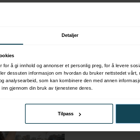
 reisen er målet. Det går ikke så fort, men det er he
å du kan avkjøle deg i det friske vannet. Kom opp i
a kjenner du endorfinene strømme og blodsirkulasjo
Detaljer
t kan derfor vært lurt å sjekke om det er cruise tilg
ookies
 for å gi innhold og annonser et personlig preg, for å levere sos
deler dessuten informasjon om hvordan du bruker nettstedet vårt,
og analysearbeid, som kan kombinere den med annen informasjon d
 inn gjennom din bruk av tjenestene deres.
Badstubåt
fortalt
Tilpass