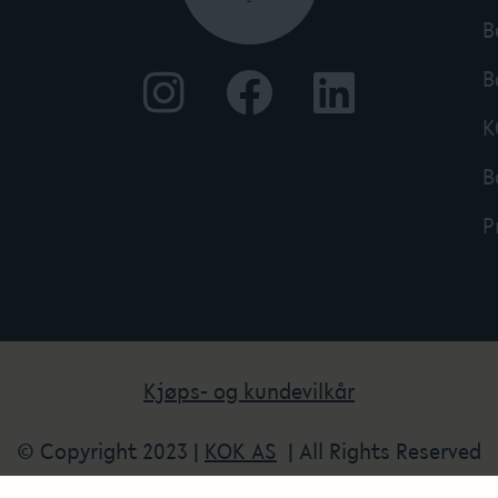
B
B
K
B
P
Kjøps- og kundevilkår
© Copyright 2023 |
KOK AS
| All Rights Reserved