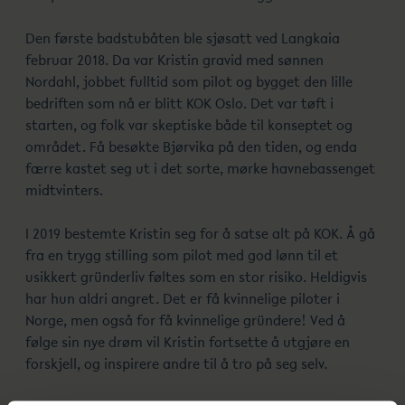
Den første badstubåten ble sjøsatt ved Langkaia
februar 2018. Da var Kristin gravid med sønnen
Nordahl, jobbet fulltid som pilot og bygget den lille
bedriften som nå er blitt KOK Oslo. Det var tøft i
starten, og folk var skeptiske både til konseptet og
området. Få besøkte Bjørvika på den tiden, og enda
færre kastet seg ut i det sorte, mørke havnebassenget
midtvinters.
I 2019 bestemte Kristin seg for å satse alt på KOK. Å gå
fra en trygg stilling som pilot med god lønn til et
usikkert gründerliv føltes som en stor risiko. Heldigvis
har hun aldri angret. Det er få kvinnelige piloter i
Norge, men også for få kvinnelige gründere! Ved å
følge sin nye drøm vil Kristin fortsette å utgjøre en
forskjell, og inspirere andre til å tro på seg selv.