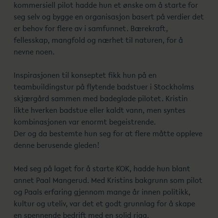
kommersiell pilot hadde hun et ønske om å starte for
seg selv og bygge en organisasjon basert på verdier det
er behov for flere av i samfunnet. Bærekraft,
fellesskap, mangfold og nærhet til naturen, for å
nevne noen.
Inspirasjonen til konseptet fikk hun på en
teambuildingstur på flytende badstuer i Stockholms
skjærgård sammen med badeglade pilotet. Kristin
likte hverken badstue eller kaldt vann, men syntes
kombinasjonen var enormt begeistrende.
Der og da bestemte hun seg for at flere måtte oppleve
denne berusende gleden!
Med seg på laget for å starte KOK, hadde hun blant
annet Paal Mangerud. Med Kristins bakgrunn som pilot
og Paals erfaring gjennom mange år innen politikk,
kultur og uteliv, var det et godt grunnlag for å skape
en spennende bedrift med en solid rigg.