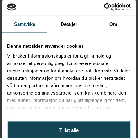
I overgangen til 2020 skilte KOK ut driften i KOK Oslo
fra konsepteier og franchisegiver KOK Norge.
Nå har vi 9 badstuer i Oslo, fordelt på 4 på Aker Brygge,
Samtykke
Detaljer
Om
og 5 på Langkaia som blir liggende rundt
badeøya
Saga
fra slutten av mai.
Denne nettsiden anvender cookies
Vi bruker informasjonskapsler for å gi innhold og
annonser et personlig preg, for å levere sosiale
For media
mediefunksjoner og for å analysere trafikken vår. Vi deler
dessuten informasjon om hvordan du bruker nettstedet
vårt, med partnerne våre innen sosiale medier,
Trenger du bilder til din sak? Trykk på knappen under.
annonsering og analysearbeid, som kan kombinere den
Disse kan fritt brukes i saker som handler om KOK.
med annen informasjon du har gjort tilgjengelig for dem,
Husk kreditering til fotograf, som ligger i filnavnet.
eller som de har samlet inn gjennom din bruk av
Finner du ikke det du er ute etter eller i kvaliteten du
tjenestene deres.
ønsker – ta kontakt med oss.
Tillat alle
Bildebank