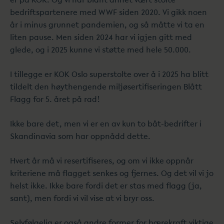
bedriftspartenere med WWF siden 2020. Vi gikk noen
år i minus grunnet pandemien, og så måtte vi ta en
liten pause. Men siden 2024 har vi igjen gitt med
glede, og i 2025 kunne vi støtte med hele 50.000.
I tillegge er KOK Oslo superstolte over å i 2025 ha blitt
tildelt den høythengende miljøsertifiseringen Blått
Flagg for 5. året på rad!
Ikke bare det, men vi er en av kun to båt-bedrifter i
Skandinavia som har oppnådd dette.
Hvert år må vi resertifiseres, og om vi ikke oppnår
kriteriene må flagget senkes og fjernes. Og det vil vi jo
helst ikke. Ikke bare fordi det er stas med flagg (ja,
sant), men fordi vi vil vise at vi bryr oss.
Selvfølgelig er også andre former for bærekraft viktige