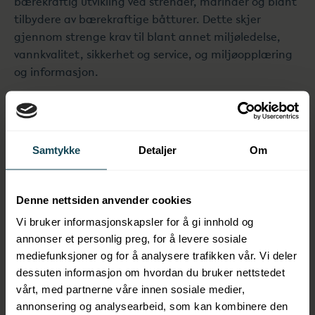
bærekraftig utvikling ved strender, marinaer og blant
tilbydere av bærekraftige båtturer. Dette skjer
gjennom strenge krav til blant annet miljøledelse,
vannkvalitet, sikkerhet og service, og miljøopplæring
og informasjon.
At en strand, marina eller båt er tildelt Blått Flagg
betyr at gjestene kan føle seg trygge med tanke på
både vannkvalitet og sikkerhet. Gjestene får et synlig
Samtykke
Detaljer
Om
bevis på at omgivelsene og driften av stranda,
marinaen, eller båten er ivaretatt på best mulig
måte.
Denne nettsiden anvender cookies
Vi bruker informasjonskapsler for å gi innhold og
Blått Flagg er også et verktøy for kommunen og eier å
annonser et personlig preg, for å levere sosiale
vise at de tar ansvar for bærekraft og miljøet på og
mediefunksjoner og for å analysere trafikken vår. Vi deler
rundt det aktuelle området, og at de ønsker å
dessuten informasjon om hvordan du bruker nettstedet
fremme miljøriktig adferd i kommunens friområder.
vårt, med partnerne våre innen sosiale medier,
Videre synliggjør Blått Flagg innsatsen som er lagt
annonsering og analysearbeid, som kan kombinere den