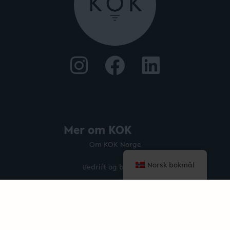
Mer om KOK
Om KOK Norge
Norsk bokmål
Bedrift og badstue
Badstuprodukter
KOK Magazine