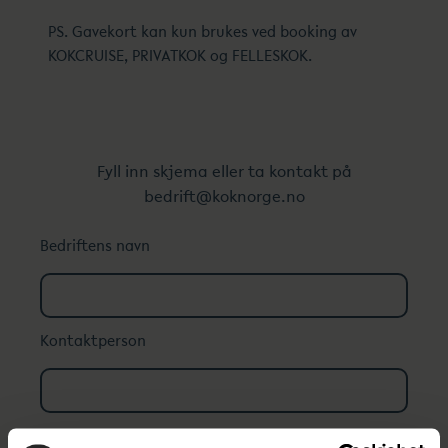
PS. Gavekort kan kun brukes ved booking av
KOKCRUISE, PRIVATKOK og FELLESKOK.
Fyll inn skjema eller ta kontakt på
bedrift@koknorge.no
Bedriftens navn
Kontaktperson
Telefon