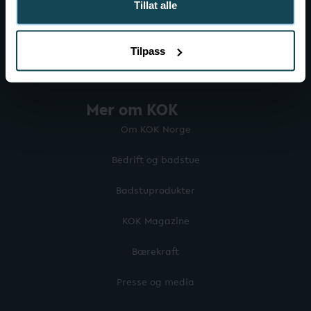
Tillat alle
Tilpass
Mer om KOK
Om KOK Norge
Bedrift og badstue
Badstuprodukter
KOK Magazine
Bærekraft
Presse og media