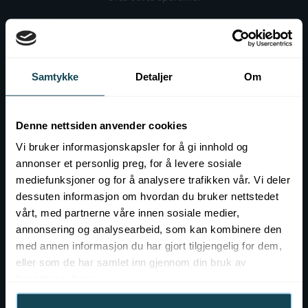
Før besøket på KOK
Gavekort
Samtykke
Detaljer
Om
Kontakt
Event hos KOK
Denne nettsiden anvender cookies
Vi bruker informasjonskapsler for å gi innhold og
Ledig stilling
annonser et personlig preg, for å levere sosiale
mediefunksjoner og for å analysere trafikken vår. Vi deler
dessuten informasjon om hvordan du bruker nettstedet
vårt, med partnerne våre innen sosiale medier,
annonsering og analysearbeid, som kan kombinere den
med annen informasjon du har gjort tilgjengelig for dem,
eller som de har samlet inn gjennom din bruk av
tjenestene deres.