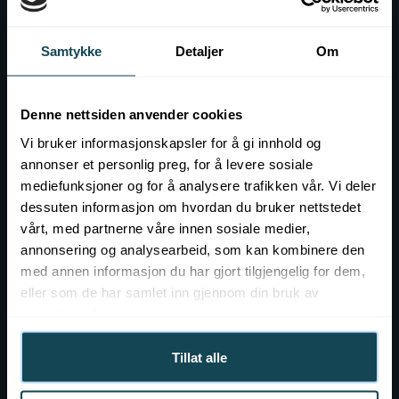
Kontakt
Samtykke
Detaljer
Om
Event hos KOK
Ledig stilling
Denne nettsiden anvender cookies
Vi bruker informasjonskapsler for å gi innhold og
annonser et personlig preg, for å levere sosiale
mediefunksjoner og for å analysere trafikken vår. Vi deler
dessuten informasjon om hvordan du bruker nettstedet
vårt, med partnerne våre innen sosiale medier,
annonsering og analysearbeid, som kan kombinere den
med annen informasjon du har gjort tilgjengelig for dem,
eller som de har samlet inn gjennom din bruk av
tjenestene deres.
Tillat alle