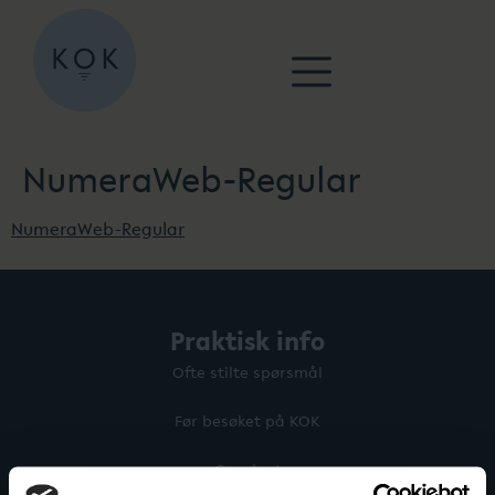
NumeraWeb-Regular
NumeraWeb-Regular
Praktisk info
Ofte stilte spørsmål
Før besøket på KOK
Gavekort