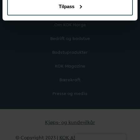
Tilpass
Mer om KOK
Om KOK Norge
Bedrift og badstue
Badstuprodukter
KOK Magazine
Bærekraft
Presse og media
Kjøps- og kundevilkår
© Copyright 2023 |
KOK AS
| All Rights Reserved