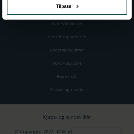
Tilpass
Mer om KOK
Om KOK Norge
Bedrift og badstue
Badstuprodukter
KOK Magazine
Bærekraft
Presse og media
Kjøps- og kundevilkår
© Copyright 2023 |
KOK AS
| All Rights Reserved