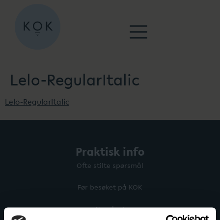
Lelo-RegularItalic
Lelo-RegularItalic
Praktisk info
Ofte stilte spørsmål
Før besøket på KOK
Gavekort