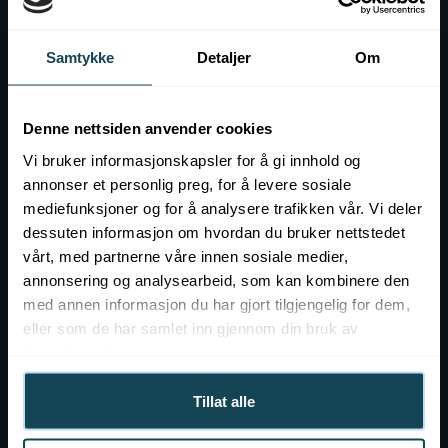
Kontakt
Samtykke
Detaljer
Om
Event hos KOK
Ledig stilling
Denne nettsiden anvender cookies
Vi bruker informasjonskapsler for å gi innhold og
annonser et personlig preg, for å levere sosiale
mediefunksjoner og for å analysere trafikken vår. Vi deler
dessuten informasjon om hvordan du bruker nettstedet
vårt, med partnerne våre innen sosiale medier,
annonsering og analysearbeid, som kan kombinere den
med annen informasjon du har gjort tilgjengelig for dem,
eller som de har samlet inn gjennom din bruk av
tjenestene deres.
Tillat alle