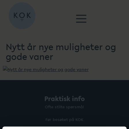
Nytt år nye muligheter og
gode vaner
Praktisk info
Ofte stilte spørsmål
Før besøket på KOK