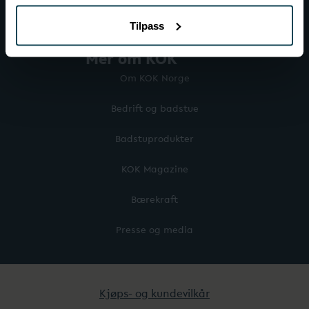
Tilpass
Mer om KOK
Om KOK Norge
Bedrift og badstue
Badstuprodukter
KOK Magazine
Bærekraft
Presse og media
Kjøps- og kundevilkår