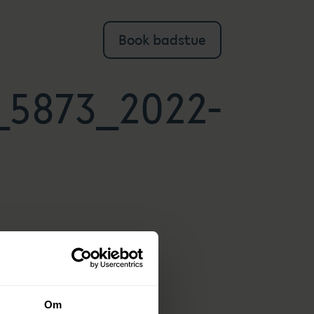
Book badstue
_5873_2022-
Om