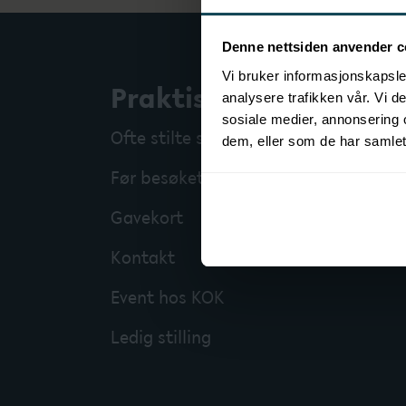
Denne nettsiden anvender c
Vi bruker informasjonskapsler
Praktisk info
analysere trafikken vår. Vi 
sosiale medier, annonsering 
Ofte stilte spørsmål
dem, eller som de har samlet
Før besøket på KOK
Gavekort
Kontakt
Event hos KOK
Ledig stilling