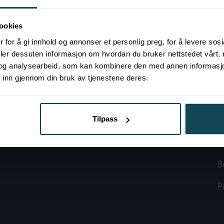
ookies
 for å gi innhold og annonser et personlig preg, for å levere sos
deler dessuten informasjon om hvordan du bruker nettstedet vårt,
og analysearbeid, som kan kombinere den med annen informasjon d
O
 inn gjennom din bruk av tjenestene deres.
B
B
Tilpass
K
B
P