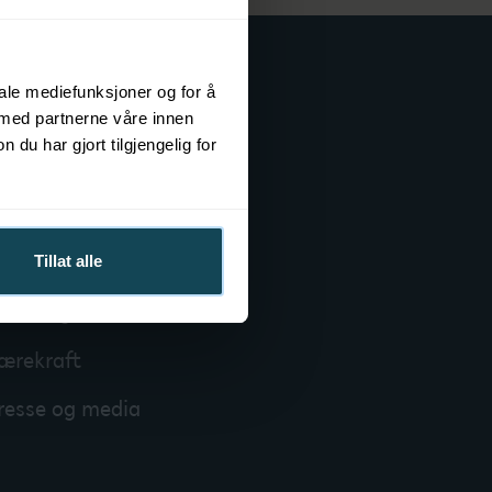
iale mediefunksjoner og for å
Mer om KOK
 med partnerne våre innen
u har gjort tilgjengelig for
m KOK Norge
edrift og badstue
adstuprodukter
Tillat alle
OK Magazine
ærekraft
resse og media