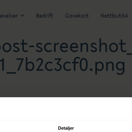
evelser
Bedrift
Gavekort
Nettbutikk
ost-screenshot
11_7b2c3cf0.png
kommentar
mentere.
Detaljer