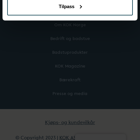
Tilpass
Mer om KOK
Om KOK Norge
Bedrift og badstue
Badstuprodukter
KOK Magazine
Bærekraft
Presse og media
Kjøps- og kundevilkår
© Copyright 2023 |
KOK AS
| All Rights Reserved