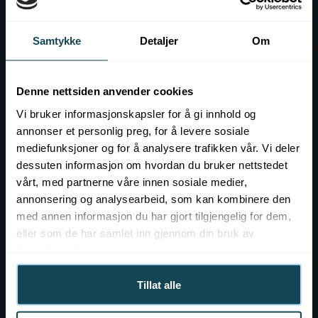
Kontakt
Samtykke
Detaljer
Om
Event hos KOK
Ledig stilling
Denne nettsiden anvender cookies
Vi bruker informasjonskapsler for å gi innhold og
annonser et personlig preg, for å levere sosiale
mediefunksjoner og for å analysere trafikken vår. Vi deler
dessuten informasjon om hvordan du bruker nettstedet
vårt, med partnerne våre innen sosiale medier,
annonsering og analysearbeid, som kan kombinere den
med annen informasjon du har gjort tilgjengelig for dem,
eller som de har samlet inn gjennom din bruk av
tjenestene deres.
Tillat alle