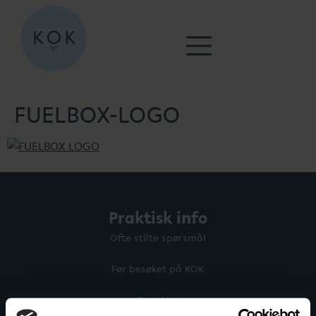
FUELBOX-LOGO
Praktisk info
Ofte stilte spørsmål
Før besøket på KOK
Gavekort