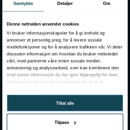
Samtykke
Detaljer
Om
Kontakt
Event hos KOK
Denne nettsiden anvender cookies
Ledig stilling
Vi bruker informasjonskapsler for å gi innhold og
annonser et personlig preg, for å levere sosiale
mediefunksjoner og for å analysere trafikken vår. Vi deler
dessuten informasjon om hvordan du bruker nettstedet
vårt, med partnerne våre innen sosiale medier,
annonsering og analysearbeid, som kan kombinere den
med annen informasjon du har gjort tilgjengelig for dem,
eller som de har samlet inn gjennom din bruk av
tjenestene deres.
Tillat alle
Mer om KOK
Tilpass
Om KOK Norge