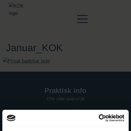
Januar_KOK
Praktisk info
Ofte stilte spørsmål
Før besøket på KOK
Gavekort