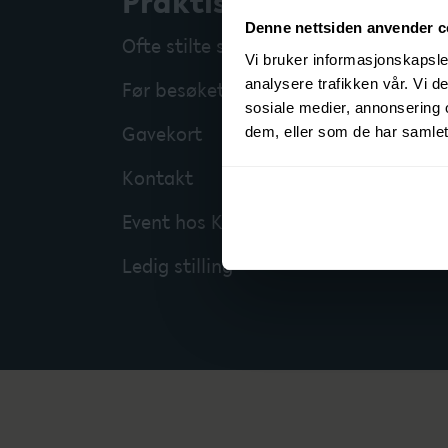
Praktisk info
Denne nettsiden anvender c
Ofte stilte spørsmål
Vi bruker informasjonskapsler
analysere trafikken vår. Vi 
Før besøket på KOK
sosiale medier, annonsering 
Gavekort
dem, eller som de har samlet
Kontakt
Event hos KOK
Ledig stilling