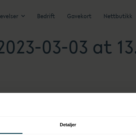
evelser
Bedrift
Gavekort
Nettbutikk
023-03-03 at 13
Detaljer