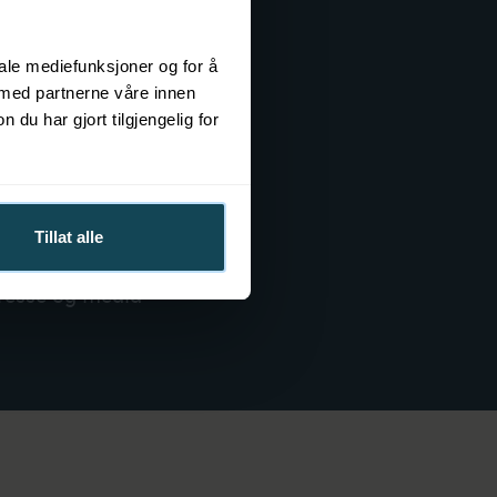
Mer om KOK
m KOK Norge
iale mediefunksjoner og for å
 med partnerne våre innen
edrift og badstue
u har gjort tilgjengelig for
adstuprodukter
OK Magazine
Tillat alle
ærekraft
resse og media