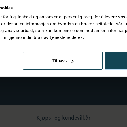
ookies
O
 for å gi innhold og annonser et personlig preg, for å levere sos
deler dessuten informasjon om hvordan du bruker nettstedet vårt,
B
og analysearbeid, som kan kombinere den med annen informasjon d
B
 inn gjennom din bruk av tjenestene deres.
K
Tilpass
B
P
Kjøps- og kundevilkår