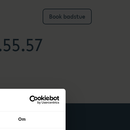
Book badstue
.55.57
Om